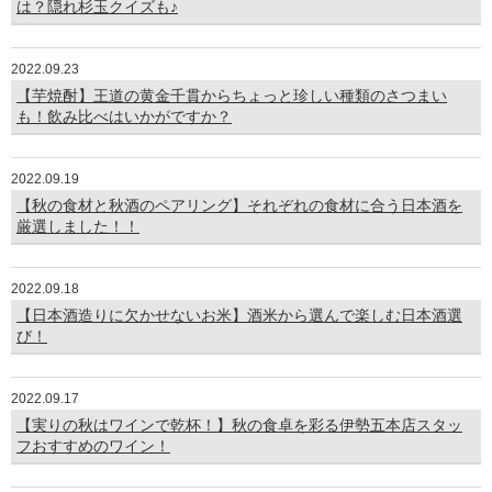
は？隠れ杉玉クイズも♪
2022.09.23
【芋焼酎】王道の黄金千貫からちょっと珍しい種類のさつまい
も！飲み比べはいかがですか？
2022.09.19
【秋の食材と秋酒のペアリング】それぞれの食材に合う日本酒を
厳選しました！！
2022.09.18
【日本酒造りに欠かせないお米】酒米から選んで楽しむ日本酒選
び！
2022.09.17
【実りの秋はワインで乾杯！】秋の食卓を彩る伊勢五本店スタッ
フおすすめのワイン！