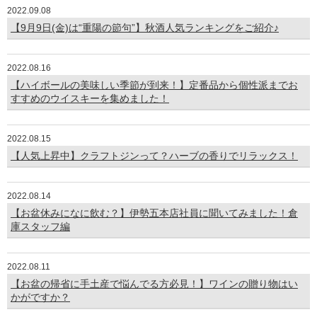
2022.09.08
【9月9日(金)は“重陽の節句”】秋酒人気ランキングをご紹介♪
2022.08.16
【ハイボールの美味しい季節が到来！】定番品から個性派までお
すすめのウイスキーを集めました！
2022.08.15
【人気上昇中】クラフトジンって？ハーブの香りでリラックス！
2022.08.14
【お盆休みになに飲む？】伊勢五本店社員に聞いてみました！倉
庫スタッフ編
2022.08.11
【お盆の帰省に手土産で悩んでる方必見！】ワインの贈り物はい
かがですか？