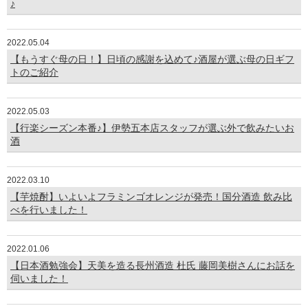
♪
2022.05.04
【もうすぐ母の日！】日頃の感謝を込めて♪酒屋が選ぶ母の日ギフ
トのご紹介
2022.05.03
【行楽シーズン本番♪】伊勢五本店スタッフが選ぶ外で飲みたいお
酒
2022.03.10
【芋焼酎】いよいよフラミンゴオレンジが発売！国分酒造 飲み比
べを行いました！
2022.01.06
【日本酒勉強会】天美を造る長州酒造 杜氏 藤岡美樹さんにお話を
伺いました！