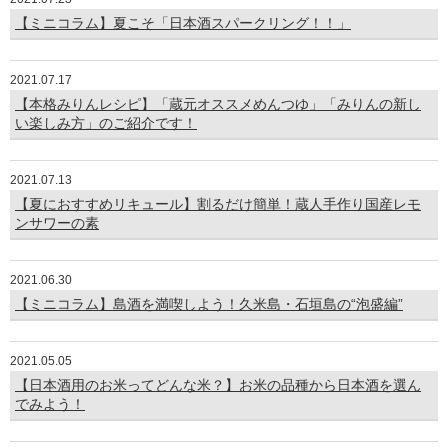
【ミニコラム】夏こそ「日本酒スパークリング！！」
2021.07.17
【本格みりんレシピ】「蔵元オススメめんつゆ」「みりんの新し
い楽しみ方」のご紹介です！
2021.07.13
【夏におすすめリキュール】割るだけ簡単！蔵人手作り国産レモ
ンサワーの素
2021.06.30
【ミニコラム】島酒を満喫しよう！久米島・石垣島の“泡盛編”
2021.05.05
【日本酒用のお米ってどんな米？】お米の品種から日本酒を選ん
でみよう！