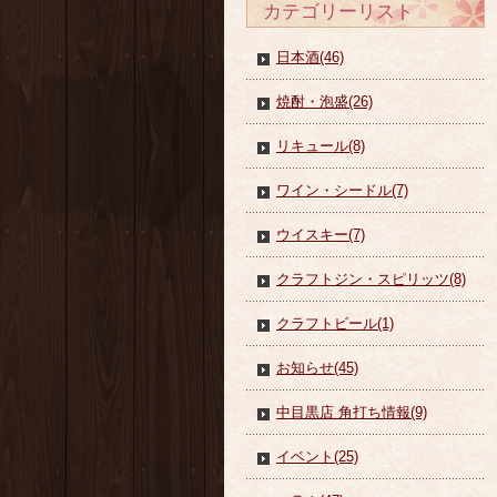
カテゴリーリスト
日本酒(46)
焼酎・泡盛(26)
リキュール(8)
ワイン・シードル(7)
ウイスキー(7)
クラフトジン・スピリッツ(8)
クラフトビール(1)
お知らせ(45)
中目黒店 角打ち情報(9)
イベント(25)