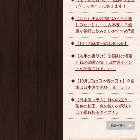
い)”って何？」に答えます！
【おうちチル時間にゆったり楽
しみたい】おつまみ不要！？酒
屋が気軽に飲みたいおすすめ7選
【10月の休業日のお知らせ】
【若手の夜明け】全国41の酒蔵
と11の酒屋が集う日本酒イベン
トが開催されました！
【10月1日は日本酒の日！】今週
末は日本酒で乾杯しましょう♪
【日本酒コラム】緑の杉玉と、
茶色の杉玉。色の違いの意味と
は？隠れ杉玉クイズも♪
ブログ一覧へ