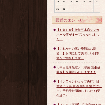
23
24
25
26
27
28
29
30
31
最近のエントリー
【お知らせ】伊勢五本店シンガ
ポール店がオープンいたしまし
た！
【これからの寒い季節はお燗
酒！】お燗にして美味しい日本
酒をご紹介します。
＼中目黒店限定／【寒菊 出張蔵
開き】を開催いたします！！
【オンラインショップ先行】日
本酒「天美 新酒 純米吟醸 にごり
生」予約受付開始しました！(受
付終了)
【よくある質問】「“山廃(やまは