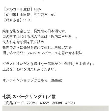
【アルコール度数】13%
【使用米】山田錦、五百万石、他
【精米歩合】55％
繊細な泡を楽しむ、発泡性の日本酒です。
口の中ではじける泡の秘密は「瓶内二次発酵」。
火入れをせず酒を瓶に詰め、
瓶内でさらに発酵を進めて生じた炭酸ガスを
閉じ込めるワインのシャンパーニュを思わせる製法。
グラスに注いだとき繊細な一筋泡が立つ透明な日本酒です。
上品な味わいをお楽しみください。
オンラインショップはこちら（
360ml
）
七賢 スパークリング 山ノ霞
（商品コード：720ml 4022/ 360ml 4693）