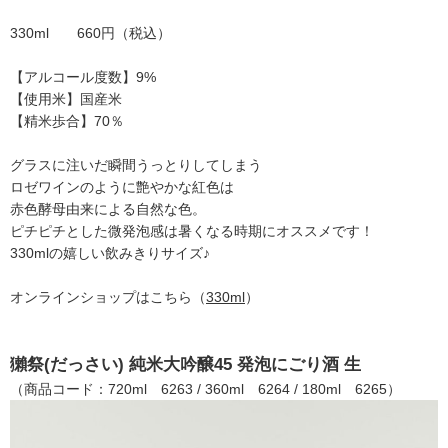
330ml 660円（税込）
【アルコール度数】9%
【使用米】国産米
【精米歩合】70％
グラスに注いだ瞬間うっとりしてしまう
ロゼワインのように艶やかな紅色は
赤色酵母由来による自然な色。
ピチピチとした微発泡感は暑くなる時期にオススメです！
330mlの嬉しい飲みきりサイズ♪
オンラインショップはこちら（
330ml
）
獺祭(だっさい) 純米大吟醸45 発泡にごり酒 生
（商品コード：720ml 6263 / 360ml 6264 / 180ml 6265）