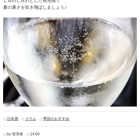
しゅわしゅわとした発泡感で
夏の暑さを吹き飛ばしましょう♪
日本酒
コラム
季節のおすすめ
by 管理者
14:00