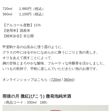
720ml 1,980円（税込）
360ml 1,100円（税込）
【アルコール度数】11%
【使用米】国産米
【精米歩合】非公開
甲斐駒ケ岳の山並みに漂う霞のように、
グラスの中にゆるやかになめらかに舞うにごりと泡の美しさ。
オリをあえて残すことによって、
麹の甘味とまろやかな酸味、フルーティな吟醸香を活かしました。
いつもの乾杯で、手軽に楽しんでいただきたい泡のお酒です。
オンラインショップはこちら（
720ml
/
360ml
）
雨後の月 微紅(びこう) 微発泡純米酒
（商品コード：330ml 188）