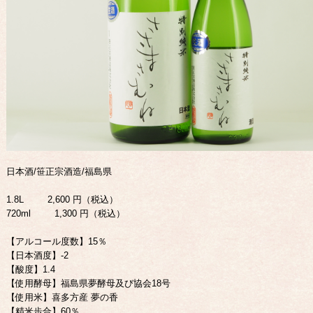
日本酒/笹正宗酒造/福島県
1.8L 2,600 円（税込）
720ml 1,300 円（税込）
【アルコール度数】15％
【日本酒度】-2
【酸度】1.4
【使用酵母】福島県夢酵母及び協会18号
【使用米】喜多方産 夢の香
【精米歩合】60％