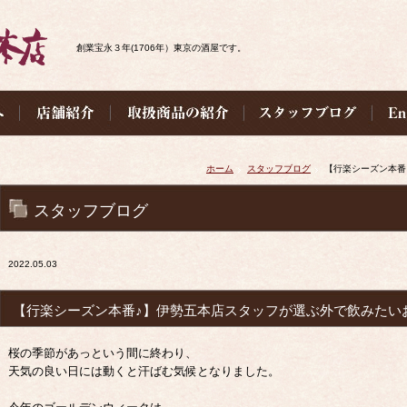
創業宝永３年(1706年）東京の酒屋です。
ホーム
スタッフブログ
【行楽シーズン本番
スタッフブログ
2022.05.03
【行楽シーズン本番♪】伊勢五本店スタッフが選ぶ外で飲みたい
桜の季節があっという間に終わり、
天気の良い日には動くと汗ばむ気候となりました。