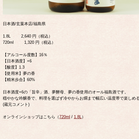
日本酒/玄葉本店/福島県
1.8L 2,640 円（税込）
720ml 1,320 円（税込）
【アルコール度数】16％
【日本酒度】+6
【酸度】1.3
【使用米】夢の香
【精米歩合】60%
日本酒度+6の「旨辛」酒、夢酵母、夢の香使用のオール福島酒です。
穏やかな吟醸香で、料理を選ばず冷やからお燗まで幅広い温度帯で楽しめ
(蔵元コメント)
オンラインショップはこちら（
720ml
/
1.8L
）