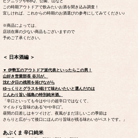
ピクニックやBBQ、公園、山など
この時期アウトドアで飲みたいお酒を聞き込み調査！
宜しければ、これからの時期のお酒選びの参考にしてみてください♪
※商品によっては、
店頭在庫の少ない商品もございますので
予めご了承ください。
＜ 日本酒編 ＞
▼ 伊勢五のアウトドア派代表といったらこの男！
山好き営業部長 谷川が、
沈む夕日の残照を浴びながら
ゆっくりとグラスを傾けて味わいたいと選んだのは
じんわり旨い福島の特別純米酒。
「辛口といっても今はやりの超辛口ではなくて、
マイルドな旨味のある“やや辛口”。
昼間の日差しはキツイけど、夜風がまだ涼しいこの季節は
さらりと広がって後口にほんのり旨味が残る味わいがベストです。」
あぶくま 辛口純米