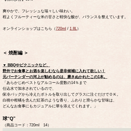
爽やかで、フレッシュな瑞々しい味わい。
程よくフルーティーな米の甘さと軽快な酸が、バランスを整えています。
オンラインショップはこちら（
720ml
/
1.8L
）
＜ 焼酎編 ＞
▼ BBQやピクニックなど、
野外でお食事とお酒を楽しむなら是非候補に入れて欲しい！
元バーテンダーの河上が勧めるのは、磨きぬかれたこの1本。
「あらかじめベストなアルコール度数の14％まで
仕込水で加水されているので、
保冷バッグから冷えたボトルを取り出してグラスに注ぐだけでＯＫ。
白桃や柑橘を含んだ紅茶のような香り、ふわりと滑らかな甘味は、
どんなお食事にもカジュアルに華を添えてくれます。」
球“Q”
（商品コード：720ml 14）