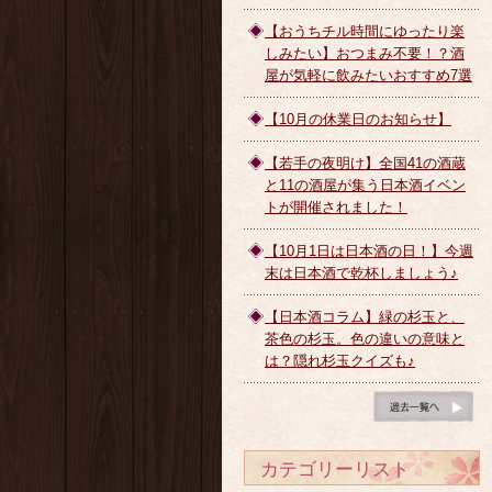
【おうちチル時間にゆったり楽
しみたい】おつまみ不要！？酒
屋が気軽に飲みたいおすすめ7選
【10月の休業日のお知らせ】
【若手の夜明け】全国41の酒蔵
と11の酒屋が集う日本酒イベン
トが開催されました！
【10月1日は日本酒の日！】今週
末は日本酒で乾杯しましょう♪
【日本酒コラム】緑の杉玉と、
茶色の杉玉。色の違いの意味と
は？隠れ杉玉クイズも♪
ブログ一覧へ
カテゴリーリスト