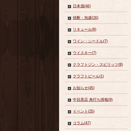
日本酒(46)
焼酎・泡盛(26)
リキュール(8)
ワイン・シードル(7)
ウイスキー(7)
クラフトジン・スピリッツ(8)
クラフトビール(1)
お知らせ(45)
中目黒店 角打ち情報(9)
イベント(25)
コラム(47)