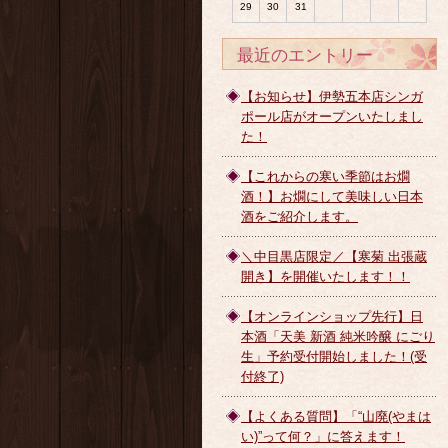
29
30
31
最近のエントリー
【お知らせ】伊勢五本店シンガ
ポール店がオープンいたしまし
た！
【これからの寒い季節はお燗
酒！】お燗にして美味しい日本
酒をご紹介します。
＼中目黒店限定／【寒菊 出張蔵
開き】を開催いたします！！
【オンラインショップ先行】日
本酒「天美 新酒 純米吟醸 にごり
生」予約受付開始しました！(受
付終了)
【よくある質問】「“山廃(やまは
い)”って何？」に答えます！