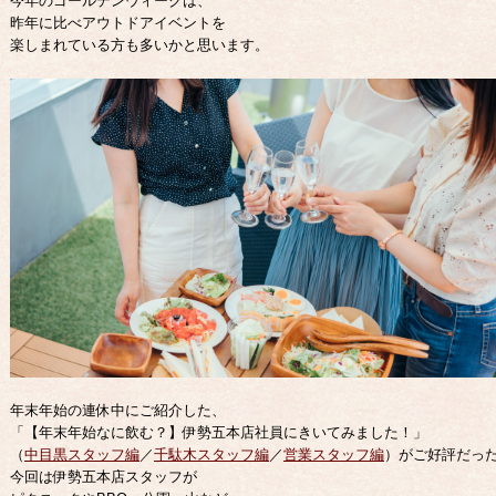
今年のゴールデンウィークは、
昨年に比べアウトドアイベントを
楽しまれている方も多いかと思います。
年末年始の連休中にご紹介した、
「【年末年始なに飲む？】伊勢五本店社員にきいてみました！」
（
中目黒スタッフ編
／
千駄木スタッフ編
／
営業スタッフ編
）がご好評だっ
今回は伊勢五本店スタッフが