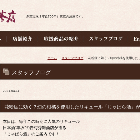
創業宝永３年(1706年）東京の酒屋です。
ホーム
スタッフブログ
花粉症に効く？幻の柑橘を使用した
スタッフブログ
2021.04.11
花粉症に効く？幻の柑橘を使用したリキュール「じゃばら酒」
本日は、毎年この時期に人気のリキュール
日本酒“車坂”の𠮷村秀雄商店が造る
「じゃばら酒」のご案内です！