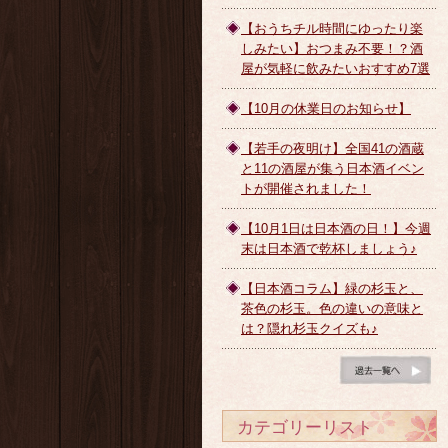
【おうちチル時間にゆったり楽
しみたい】おつまみ不要！？酒
屋が気軽に飲みたいおすすめ7選
【10月の休業日のお知らせ】
【若手の夜明け】全国41の酒蔵
と11の酒屋が集う日本酒イベン
トが開催されました！
【10月1日は日本酒の日！】今週
末は日本酒で乾杯しましょう♪
【日本酒コラム】緑の杉玉と、
茶色の杉玉。色の違いの意味と
は？隠れ杉玉クイズも♪
ブログ一覧へ
カテゴリーリスト