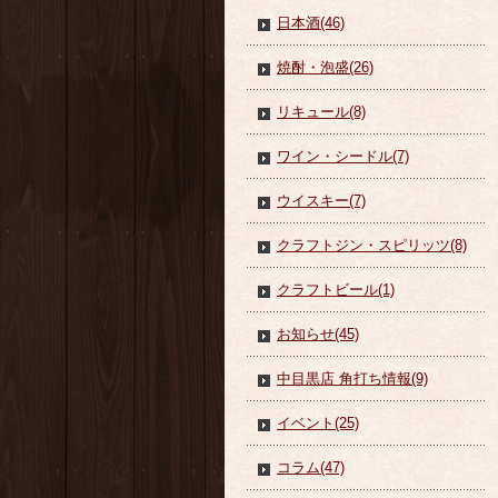
日本酒(46)
焼酎・泡盛(26)
リキュール(8)
ワイン・シードル(7)
ウイスキー(7)
クラフトジン・スピリッツ(8)
クラフトビール(1)
お知らせ(45)
中目黒店 角打ち情報(9)
イベント(25)
コラム(47)