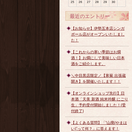
25
26
27
28
29
30
最近のエントリー
【お知らせ】伊勢五本店シンガ
ポール店がオープンいたしまし
た！
【これからの寒い季節はお燗
酒！】お燗にして美味しい日本
酒をご紹介します。
＼中目黒店限定／【寒菊 出張蔵
開き】を開催いたします！！
【オンラインショップ先行】日
本酒「天美 新酒 純米吟醸 にごり
生」予約受付開始しました！(受
付終了)
【よくある質問】「“山廃(やまは
い)”って何？」に答えます！