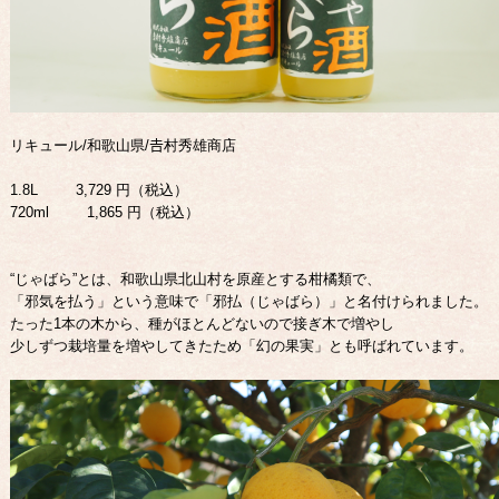
リキュール/和歌山県/𠮷村秀雄商店
1.8L 3,729 円（税込）
720ml 1,865 円（税込）
“じゃばら”とは、和歌山県北山村を原産とする柑橘類で、
「邪気を払う」という意味で「邪払（じゃばら）」と名付けられました。
たった1本の木から、種がほとんどないので接ぎ木で増やし
少しずつ栽培量を増やしてきたため「幻の果実」とも呼ばれています。