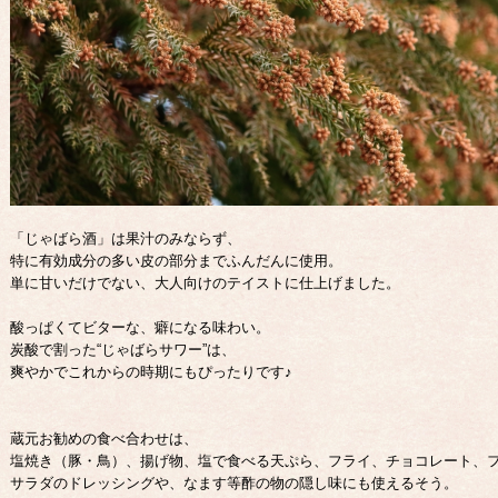
「じゃばら酒」は果汁のみならず、
特に有効成分の多い皮の部分までふんだんに使用。
単に甘いだけでない、大人向けのテイストに仕上げました。
酸っぱくてビターな、癖になる味わい。
炭酸で割った“じゃばらサワー”は、
爽やかでこれからの時期にもぴったりです♪
蔵元お勧めの食べ合わせは、
塩焼き（豚・鳥）、揚げ物、塩で食べる天ぷら、フライ、チョコレート、
サラダのドレッシングや、なます等酢の物の隠し味にも使えるそう。