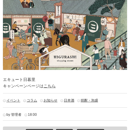
エキュート日暮里
キャンペーンページは
こちら
イベント
コラム
お知らせ
日本酒
焼酎・泡盛
by 管理者
18:00