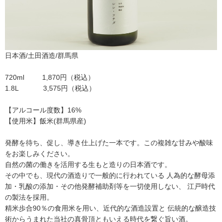
日本酒/土田酒造/群馬県
720ml 1,870円（税込）
1.8L 3,575円（税込）
【アルコール度数】16%
【使用米】飯米(群馬県産)
発酵を待ち、促し、導き仕上げた一本です。この複雑な甘みや酸味
をお楽しみください。
自然の菌の働きを活用する生もと造りの日本酒です。
その中でも、現代の酒造りで一般的に行われている 人為的な酵母添
加・乳酸の添加・その他発酵補助剤等を一切使用しない、 江戸時代
の製法を採用。
精米歩合90％の食用米を用い、近代的な酒造設置と 伝統的な醸造技
術からうまれた当社の真骨頂ともいえる時代を繋ぐ旨い酒。