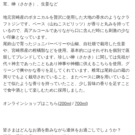
茸、榊（さかき）、生姜など
地元宮崎産のボタニカルを贅沢に使用した大地の香水のようなクラ
フトジンです。ベース（山ねこスピリッツ）が香りと丸みを持って
いるので、高アルコールでありながら口に含んだ時にも刺激の少な
い印象となっています。
尾鈴山で育ったジュニパーベリーや山椒、自社畑で栽培した生姜
や、宮崎県産の柑橘類などを使用。基本的にはそれぞれを個別で蒸
留してブレンドしています。珍しい榊（さかき）に関しては先祖が
代々神主であったこともあり神事や神棚に供えるこちらを使用。グ
リーンで爽やかな香りを足してくれています。椎茸は尾鈴山の蔵の
周りでもよく栽培されていること、またベースに麹を用いているこ
とで似たような香りを持っていたこと、少し旨味の香りを足すこと
で食中酒として楽しむために採用しました。
オンラインショップはこちら(
200ml
/
700ml
)
皆さまはどんなお酒を飲みながら連休をお過ごしでしょうか？