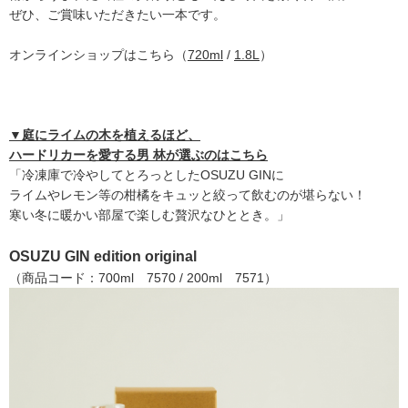
ぜひ、ご賞味いただきたい一本です。
オンラインショップはこちら（
720ml
/
1.8L
）
▼庭にライムの木を植えるほど、
ハードリカーを愛する男 林が選ぶのはこちら
「冷凍庫で冷やしてとろっとしたOSUZU GINに
ライムやレモン等の柑橘をキュッと絞って飲むのが堪らない！
寒い冬に暖かい部屋で楽しむ贅沢なひととき。」
OSUZU GIN edition original
（商品コード：700ml 7570 / 200ml 7571）