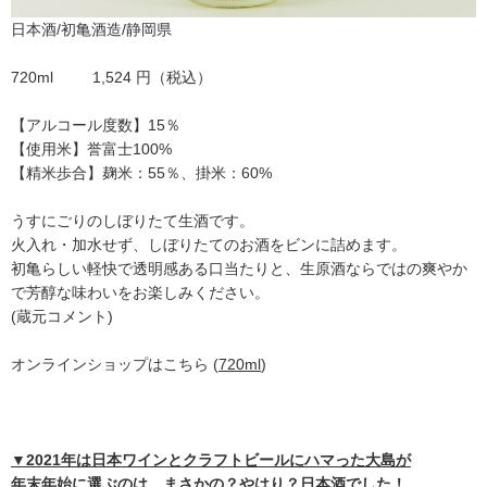
日本酒/初亀酒造/静岡県
720ml 1,524 円（税込）
【アルコール度数】15％
【使用米】誉富士100%
【精米歩合】麹米：55％、掛米：60%
うすにごりのしぼりたて生酒です。
火入れ・加水せず、しぼりたてのお酒をビンに詰めます。
初亀らしい軽快で透明感ある口当たりと、生原酒ならではの爽やか
で芳醇な味わいをお楽しみください。
(蔵元コメント)
オンラインショップはこちら (
720ml
)
▼2021年は日本ワインとクラフトビールにハマった大島が
年末年始に選ぶのは…まさかの？やはり？日本酒でした！