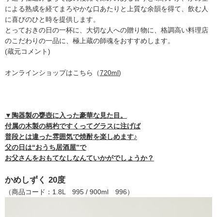
による熟成を経てまろやかな口あたりと上質な余韻を得て、飲む人
に喜びのひと時を提供します。
とっておきの日の一杯に、大切な人への贈り物に、格調高い料理店
のこだわりの一品に、極上蔵の師魂をおすすめします。
(蔵元コメント)
オンラインショップはこちら（
720ml
)
▼陶器製の甕壺に入った豪華な見た目。
付属の木製の柄杓ですくってグラスに注げば
普段とは違った雰囲気で焼酎を楽しめます♪
父の日は“おうち居酒屋”で
お父さんをおもてなしなんていかがでしょうか？
かめしずく 20度
（商品コード：1.8L 995 / 900ml 996）