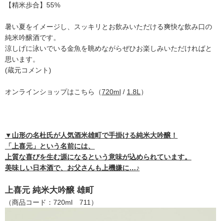
【精米歩合】55%
暑い夏をイメージし、スッキリとお飲みいただける爽快な飲み口の
純米吟醸酒です。
涼しげに泳いでいる金魚を眺めながらぜひお楽しみいただければと
思います。
(蔵元コメント)
オンラインショップはこちら（
720ml
/
1.8L
）
▼山形の名杜氏が人気酒米雄町で手掛ける純米大吟醸！
「上喜元」という名前には、
上質な喜びを生む源になるという意味が込められています。
美味しい日本酒で、お父さんも上機嫌に…♪
上喜元 純米大吟醸 雄町
（商品コード：720ml 711）