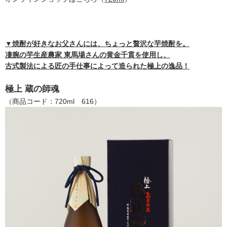
▼焼酎が好きなお父さんには、ちょっと贅沢な芋焼酎を。
凄腕の芋生産農家 東馬場さんの黄金千貫を使用し、
古式製法による匠の手仕事によって造られた極上の逸品！
極上 蔵の師魂
（商品コード：720ml 616）