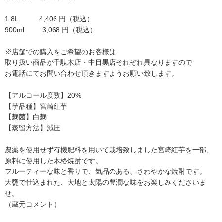
1.8L 4,406 円（税込）
900ml 3,068 円（税込）
※店舗での購入をご希望のお客様は
取り扱い商品が千駄木店・中目黒店それぞれ異なりますので
お電話にてお問い合わせ頂きますようお願い致します。
【アルコール度数】20%
【芋品種】宮崎紅芋
【麹菌】白麹
【蒸留方法】減圧
農薬を使用せず有機肥料を用いて栽培致しました宮崎紅芋を一部、
原料に使用した本格焼酎です。
フルーティーな味と香りで、気品のある、さわやかな焼酎です。
大甕で仕込まれた、大地と太陽の豊潤な味をお楽しみくださいま
せ。
（蔵元コメント）