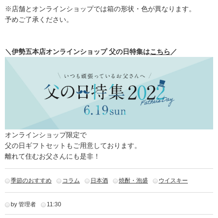
※店舗とオンラインショップでは箱の形状・色が異なります。
予めご了承ください。
＼伊勢五本店オンラインショップ 父の日特集は
こちら
／
オンラインショップ限定で
父の日ギフトセットもご用意しております。
離れて住むお父さんにも是非！
季節のおすすめ
コラム
日本酒
焼酎・泡盛
ウイスキー
by 管理者
11:30