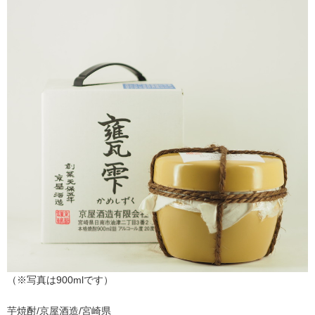
（※写真は900mlです）
芋焼酎/京屋酒造/宮崎県