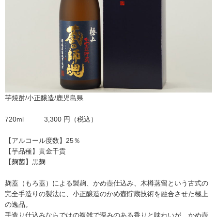
芋焼酎/小正醸造/鹿児島県
720ml 3,300 円（税込）
【アルコール度数】25％
【芋品種】黄金千貫
【麹菌】黒麹
麹蓋（もろ蓋）による製麹、かめ壺仕込み、木樽蒸留という古式の
完全手造りの製法に、小正醸造のかめ壺貯蔵技術を融合させた極上
の逸品。
手造り仕込みならではの複雑で深みのある香りと味わいが、かめ壺