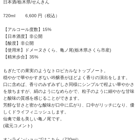
日本酒/栃木県/せんきん
720ml 6,600 円（税込）
【アルコール度数】15%
【日本酒度】非公開
【酸度】非公開
【使用米】ドメーヌさくら、亀ノ尾(栃木県さくら市産)
【精米歩合】35%
もぎたての果実のようなトロピカルなトップノート。
穏やかで華やかすぎない吟醸香がほどよく香りの演出をします。
口に含めば、香りのみずみずしさ同様にシンプルで程よい華やかさ
を放ちますが、絹のようになめらかで、粒子のように細やかな甘味
と酸味の質感を感じることができます。
芳醇な甘さと密かな酸味が口中に広がり、口中がリッチになり、優
しくドライフィニッシュします。
仙禽で最も美しい亀ノ尾です。
(蔵元コメント)
オンラインショップはこちら（
720ml
）