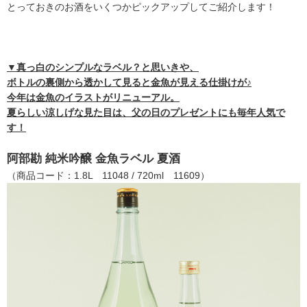
とっておきのお酒をいくつかピックアップしてご紹介します！
▼真っ白のシンプルなラベル？と思いきや、
ボトルの裏側から透かして見ると金魚が見える仕掛けが♪
今年は金魚のイラストがリニューアル。
夏らしい涼しげな見た目は、父の日のプレゼントにも毎年人気で
す！
阿部勘 純米吟醸 金魚ラベル 夏酒
（商品コード：1.8L 11048 / 720ml 11609）