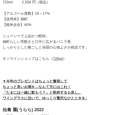
720ml 2,558 円（税込）
【アルコール度数】16～17%
【使用米】雄町
【精米歩合】40%
ジューシーで上品かつ軽快。
雄町らしい芳醇さと口中に広がるバニラ香、
しっかりとした喉ごしと余韻の心地よさが絶品です。
オンラインショップはこちら（
720ml
）
▼今年のプレゼントはちょっと奮発して
ちょっと良いお酒を…なんて方にはこれ！
「たまには一緒に飲もう？」と乾杯するも良し。
ワイングラスに注いで、ゆっくり贅沢なひとときを♪
仙禽 麗(うらら) 2022