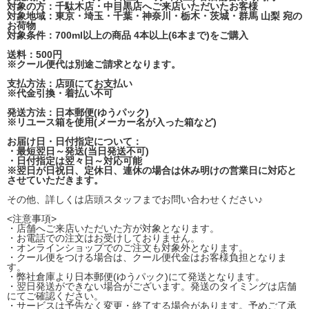
対象の方：千駄木店・中目黒店へご来店いただいたお客様
対象地域：東京・埼玉・千葉・神奈川・栃木・茨城・群馬 山梨 宛の
お荷物
対象条件：700ml以上の商品 4本以上(6本まで)をご購入
送料：500円
※クール便代は別途ご請求となります。
支払方法：店頭にてお支払い
※代金引換・着払い不可
発送方法：日本郵便(ゆうパック)
※リユース箱を使用(メーカー名が入った箱など)
お届け日・日付指定について：
・最短翌日～発送(当日発送不可)
・日付指定は翌々日～対応可能
※翌日が日祝日、定休日、連休の場合は休み明けの営業日に対応と
させていただきます。
その他、詳しくは店頭スタッフまでお問い合わせください♪
<注意事項>
・店舗へご来店いただいた方が対象となります。
・お電話での注文はお受けしておりません。
・オンラインショップでのご注文も対象外となります。
・クール便をつける場合は、クール便代金はお客様負担となりま
す。
・弊社倉庫より日本郵便(ゆうパック)にて発送となります。
・翌日発送ができない場合がございます。発送のタイミングは店舗
にてご確認ください。
・サービスは予告なく変更・終了する場合があります。予めご了承