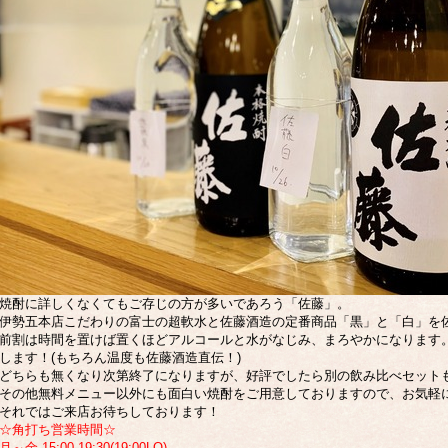
焼酎に詳しくなくてもご存じの方が多いであろう「佐藤」。
伊勢五本店こだわりの富士の超軟水と佐藤酒造の定番商品「黒」と「白」を
前割は時間を置けば置くほどアルコールと水がなじみ、まろやかになります
します！(もちろん温度も佐藤酒造直伝！)
どちらも無くなり次第終了になりますが、好評でしたら別の飲み比べセット
その他無料メニュー以外にも面白い焼酎をご用意しておりますので、お気軽
それではご来店お待ちしております！
☆角打ち営業時間☆
月～金 15:00-19:30(19:00LO)