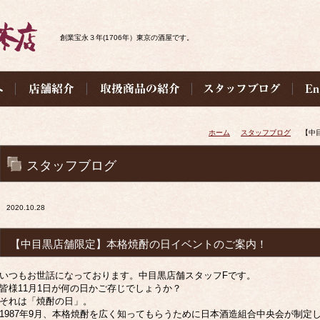
創業宝永３年(1706年）東京の酒屋です。
ホーム
スタッフブログ
【中
スタッフブログ
2020.10.28
【中目黒店舗限定】本格焼酎の日イベントのご案内！
いつもお世話になっております。中目黒店舗スタッフFです。
皆様11月1日が何の日かご存じでしょうか？
それは「焼酎の日」。
1987年9月、本格焼酎を広く知ってもらうために日本酒造組合中央会が制定