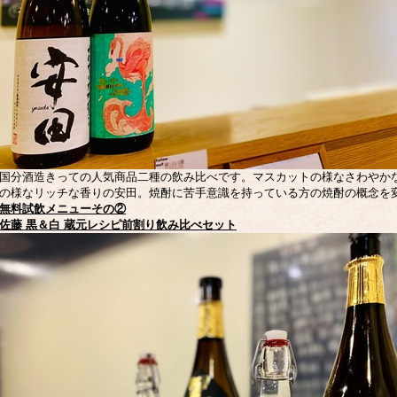
国分酒造きっての人気商品二種の飲み比べです。マスカットの様なさわやか
の様なリッチな香りの安田。焼酎に苦手意識を持っている方の焼酎の概念を
無料試飲メニューその②
佐藤 黒＆白 蔵元レシピ前割り飲み比べセット