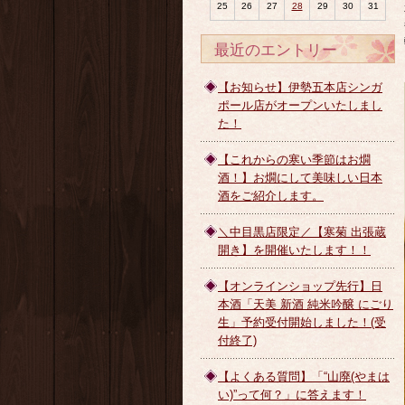
25
26
27
28
29
30
31
最近のエントリー
【お知らせ】伊勢五本店シンガ
ポール店がオープンいたしまし
た！
【これからの寒い季節はお燗
酒！】お燗にして美味しい日本
酒をご紹介します。
＼中目黒店限定／【寒菊 出張蔵
開き】を開催いたします！！
【オンラインショップ先行】日
本酒「天美 新酒 純米吟醸 にごり
生」予約受付開始しました！(受
付終了)
【よくある質問】「“山廃(やまは
い)”って何？」に答えます！