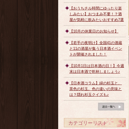
【おうちチル時間にゆったり楽
しみたい】おつまみ不要！？酒
屋が気軽に飲みたいおすすめ7選
【10月の休業日のお知らせ】
【若手の夜明け】全国41の酒蔵
と11の酒屋が集う日本酒イベン
トが開催されました！
【10月1日は日本酒の日！】今週
末は日本酒で乾杯しましょう♪
【日本酒コラム】緑の杉玉と、
茶色の杉玉。色の違いの意味と
は？隠れ杉玉クイズも♪
ブログ一覧へ
カテゴリーリスト