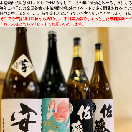
本格焼酎焼酎は8月～10月で仕込みをして、その年の新酒を飲めるようになる
毎年この日には全国各地で本格焼酎や泡盛のイベントが多く開催されるので
軒並み中止＆延期……。毎年楽しみにされていた方も多いことでしょう。(私
そこで今年は10月31日から約1ケ月、中目黒店舗でちょっとした無料試飲イ
※お一人様どちらか1セットでお願いいたします。