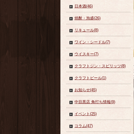
日本酒(46)
焼酎・泡盛(26)
リキュール(8)
ワイン・シードル(7)
ウイスキー(7)
クラフトジン・スピリッツ(8)
クラフトビール(1)
お知らせ(45)
中目黒店 角打ち情報(9)
イベント(25)
コラム(47)