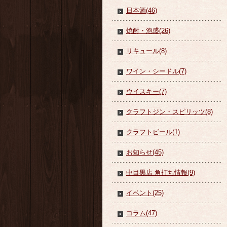
日本酒(46)
焼酎・泡盛(26)
リキュール(8)
ワイン・シードル(7)
ウイスキー(7)
クラフトジン・スピリッツ(8)
クラフトビール(1)
お知らせ(45)
中目黒店 角打ち情報(9)
イベント(25)
コラム(47)