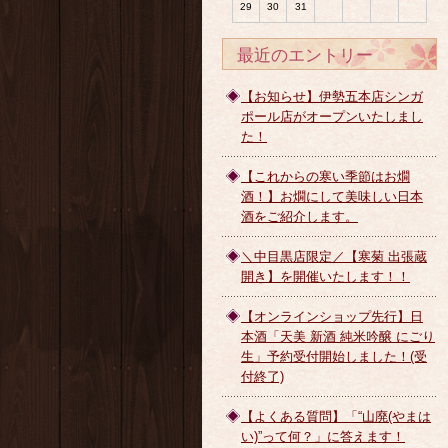
29
30
31
最近のエントリー
【お知らせ】伊勢五本店シンガ
ポール店がオープンいたしまし
た！
【これからの寒い季節はお燗
酒！】お燗にして美味しい日本
酒をご紹介します。
＼中目黒店限定／【寒菊 出張蔵
開き】を開催いたします！！
【オンラインショップ先行】日
本酒「天美 新酒 純米吟醸 にごり
生」予約受付開始しました！(受
付終了)
【よくある質問】「“山廃(やまは
い)”って何？」に答えます！