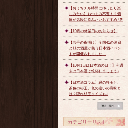
【おうちチル時間にゆったり楽
しみたい】おつまみ不要！？酒
屋が気軽に飲みたいおすすめ7選
【10月の休業日のお知らせ】
【若手の夜明け】全国41の酒蔵
と11の酒屋が集う日本酒イベン
トが開催されました！
【10月1日は日本酒の日！】今週
末は日本酒で乾杯しましょう♪
【日本酒コラム】緑の杉玉と、
茶色の杉玉。色の違いの意味と
は？隠れ杉玉クイズも♪
ブログ一覧へ
カテゴリーリスト