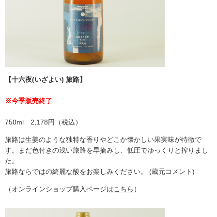
【十六夜(いざよい) 旅路】
※今季販売終了
750ml 2,178円（税込）
旅路は生姜のような独特な香りやどこか懐かしい果実味が特徴で
す。まだ色付きの浅い旅路を早摘みし、低圧でゆっくりと搾りまし
た。
旅路ならではの綺麗な酸をお楽しみください。 (蔵元コメント)
（オンラインショップ購入ページは
こちら
）