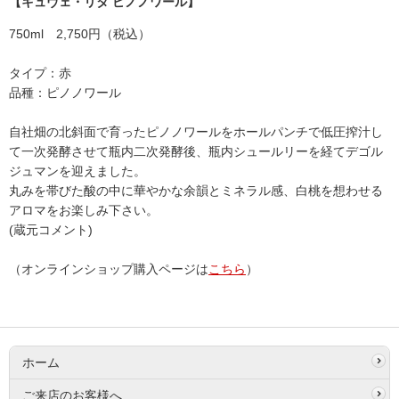
【キュヴェ・リタ ピノノワール】
750ml 2,750円（税込）
タイプ：赤
品種：ピノノワール
自社畑の北斜面で育ったピノノワールをホールパンチで低圧搾汁し
て一次発酵させて瓶内二次発酵後、瓶内シュールリーを経てデゴル
ジュマンを迎えました。
丸みを帯びた酸の中に華やかな余韻とミネラル感、白桃を想わせる
アロマをお楽しみ下さい。
(蔵元コメント)
（オンラインショップ購入ページは
こちら
）
ホーム
ご来店のお客様へ