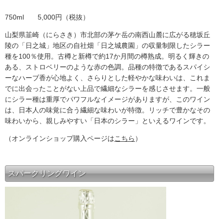
750ml 5,000円（税抜）
山梨県韮崎（にらさき）市北部の茅ケ岳の南西山麓に広がる穂坂丘
陵の「日之城」地区の自社畑「日之城農園」の収量制限したシラー
種を100％使用。古樽と新樽で約17か月間の樽熟成。明るく輝きの
ある、ストロベリーのような赤の色調。品種の特徴であるスパイシ
ーなハーブ香が心地よく、さらりとした軽やかな味わいは、これま
でに出会ったことがない上品で繊細なシラーを感じさせます。一般
にシラー種は重厚でパワフルなイメージがありますが、このワイン
は、日本人の味覚に合う繊細な味わいが特徴。リッチで豊かなその
味わいから、親しみやすい「日本のシラー」といえるワインです。
（オンラインショップ購入ページは
こちら
）
スパークリングワイン