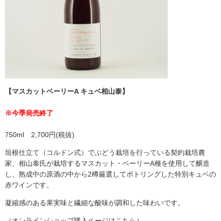
【マスカットベーリーA キュベ相山泰】
※今季発売終了
750ml 2,700円(税抜)
垣根仕立て（コルドン式）でぶどう栽培を行っている契約栽培農
家、相山泰氏が栽培するマスカット・ベーリーA種を使用して醸造
し、熟成中の原酒の中から2樽厳選してボトリングした特別キュベの
赤ワインです。
凝縮感のある果実味と繊細な酸味が調和した味わいです。
（オンラインショップ購入ページは
こちら
）