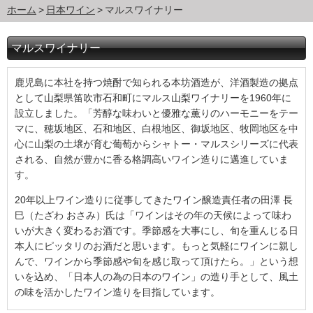
ホーム
日本ワイン
マルスワイナリー
マルスワイナリー
鹿児島に本社を持つ焼酎で知られる本坊酒造が、洋酒製造の拠点
として山梨県笛吹市石和町にマルス山梨ワイナリーを1960年に
設立しました。「芳醇な味わいと優雅な薫りのハーモニーをテー
マに、穂坂地区、石和地区、白根地区、御坂地区、牧岡地区を中
心に山梨の土壌が育む葡萄からシャトー・マルスシリーズに代表
される、自然が豊かに香る格調高いワイン造りに邁進していま
す。
20年以上ワイン造りに従事してきたワイン醸造責任者の田澤 長
巳（たざわ おさみ）氏は「ワインはその年の天候によって味わ
いが大きく変わるお酒です。季節感を大事にし、旬を重んじる日
本人にピッタリのお酒だと思います。もっと気軽にワインに親し
んで、ワインから季節感や旬を感じ取って頂けたら。」という想
いを込め、「日本人の為の日本のワイン」の造り手として、風土
の味を活かしたワイン造りを目指しています。