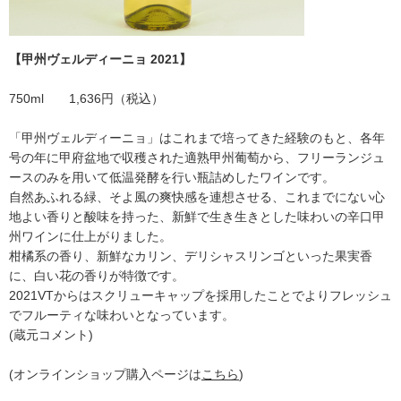
【甲州ヴェルディーニョ 2021】
750ml 1,636円（税込）
「甲州ヴェルディーニョ」はこれまで培ってきた経験のもと、各年
号の年に甲府盆地で収穫された適熟甲州葡萄から、フリーランジュ
ースのみを用いて低温発酵を行い瓶詰めしたワインです。
自然あふれる緑、そよ風の爽快感を連想させる、これまでにない心
地よい香りと酸味を持った、新鮮で生き生きとした味わいの辛口甲
州ワインに仕上がりました。
柑橘系の香り、新鮮なカリン、デリシャスリンゴといった果実香
に、白い花の香りが特徴です。
2021VTからはスクリューキャップを採用したことでよりフレッシュ
でフルーティな味わいとなっています。
(蔵元コメント)
(オンラインショップ購入ページは
こちら
)