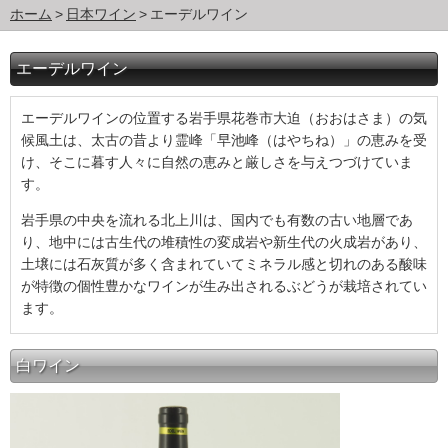
ホーム
日本ワイン
エーデルワイン
エーデルワイン
エーデルワインの位置する岩手県花巻市大迫（おおはさま）の気
候風土は、太古の昔より霊峰「早池峰（はやちね）」の恵みを受
け、そこに暮す人々に自然の恵みと厳しさを与えつづけていま
す。
岩手県の中央を流れる北上川は、国内でも有数の古い地層であ
り、地中には古生代の堆積性の変成岩や新生代の火成岩があり、
土壌には石灰質が多く含まれていてミネラル感と切れのある酸味
が特徴の個性豊かなワインが生み出されるぶどうが栽培されてい
ます。
白ワイン