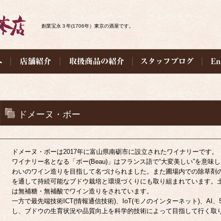
創業宝永３年(1706年）東京の酒屋です。
ドメーヌ・ボー
ドメーヌ・ボーは2017年に富山県南砺市に設立されたワイナリーです。
ワイナリー名となる「ボー(Beau)」はフランス語で“大変美しい”を意
わいのワイン造りを目指して名づけられました。また圃場内での除草剤
を通して持続可能なブドウ栽培と環境づくりにも取り組まれています。
は無補糖・無補酸でワイン造りをされています。
一方で最先端技術ICT(情報通信技術)、IoT(モノのインターネット)、A
し、ブドウの生育状況や品質向上を科学的技術によって目指して行く取