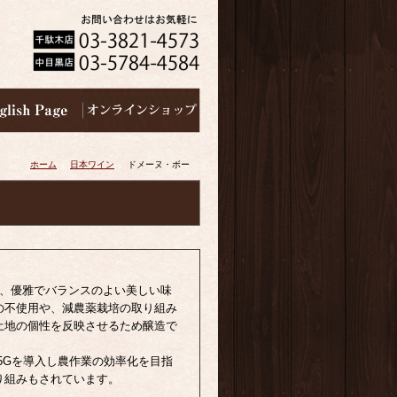
ホーム
日本ワイン
ドメーヌ・ボー
味し、優雅でバランスのよい美しい味
の不使用や、減農薬栽培の取り組み
土地の個性を反映させるため醸造で
I、5Gを導入し農作業の効率化を目指
り組みもされています。