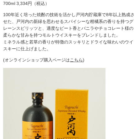
700ml 3,334円（税込）
100年近く培った焼酎の技術を活かし戸河内貯蔵庫で8年以上熟成さ
せた、戸河内の新緑を思わせるスパイシーな柑橘系の香りを持つグ
レーンスピリッツと、適度なピート香とバニラやチョコレート様の
柔らかな甘みを持つモルトウイスキーをブレンドしました。
ミネラル感と若草の香りが特徴のスッキリとドライな味わいのウイ
スキーに仕上げました。
(オンラインショップ購入ページは
こちら
)