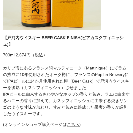
【戸河内ウイスキー BEER CASK FINISH(ビアカスクフィニッシ
ュ)】
700ml 2,674円（税込）
カリブ海にあるフランス領マルティニーク（Mattinique）にてラム
の熟成に10年使用されたオーク樽に、フランスのPopihn Breweryに
てIPAビールに14か月使用された樽（Beer Cask）で戸河内ウイスキ
ーを後熟（カスクフィニッシュ）させました。
IPAビールに由来するさわやかなホップの香りと苦み、ラムに由来す
るハニーの香りに加えて、カスクフィニッシュに由来する焼きリン
ゴのような甘味が加わり、甘みと苦みに熟成した果実の香りが調和
したウイスキーです。
(オンラインショップ購入ページは
こちら
)