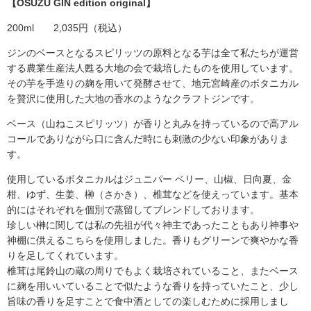
【OSUZU GIN edition original】
200ml 2,035円（税込）
ジンのベースとなるスピリッツの原料となる芋は全て私たちが運営
する農業生産法人甦る大地の会で栽培したものを使用しています。
その芋を手造りの麹を用いて発酵させて、地元宮崎産のボタニカル
を贅沢に使用した大地の香水のようなクラフトジンです。
ベース（山ねこスピリッツ）が香りと丸みを持っているので高アル
コールでありながら口に含んだ時にも刺激の少ない印象がありま
す。
使用しているボタニカルはジュニパー ベリー、山椒、日向夏、金
柑、ゆず、生姜、榊（さかき）、椎茸などを使えっています。基本
的にはそれぞれを個別で蒸留してブレンドしております。
珍しい榊に関しては私の先祖が代々神主であったこともあり神事や
神棚に供えるこちらを使用しました。香りもグリーンで爽やかな香
りを足してくれています。
椎茸は尾鈴山の蔵の周りでもよく栽培されていること、またベース
に麹を用いいていることで似たような香りを持っていたこと、少し
旨味の香りを足すことで食中酒としての楽しむために採用しまし