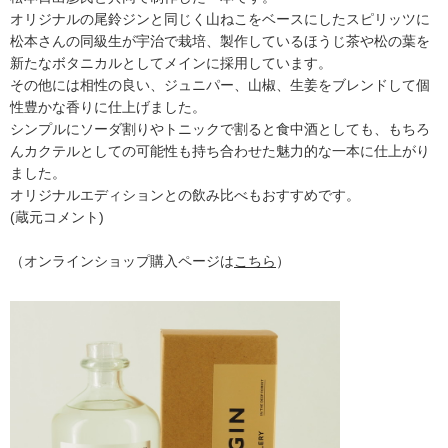
オリジナルの尾鈴ジンと同じく山ねこをベースにしたスピリッツに
松本さんの同級生が宇治で栽培、製作しているほうじ茶や松の葉を
新たなボタニカルとしてメインに採用しています。
その他には相性の良い、ジュニパー、山椒、生姜をブレンドして個
性豊かな香りに仕上げました。
シンプルにソーダ割りやトニックで割ると食中酒としても、もちろ
んカクテルとしての可能性も持ち合わせた魅力的な一本に仕上がり
ました。
オリジナルエディションとの飲み比べもおすすめです。
(蔵元コメント)
（オンラインショップ購入ページは
こちら
）