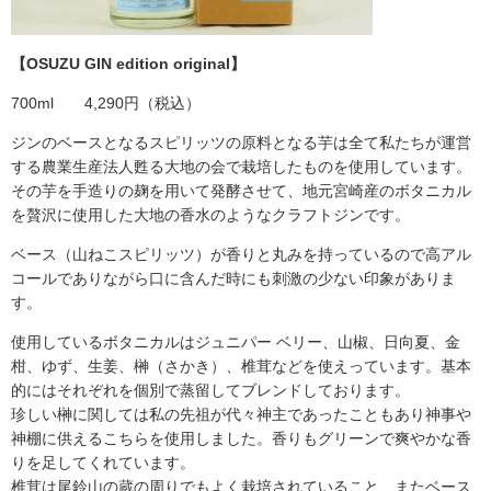
【OSUZU GIN edition original】
700ml 4,290円（税込）
ジンのベースとなるスピリッツの原料となる芋は全て私たちが運営
する農業生産法人甦る大地の会で栽培したものを使用しています。
その芋を手造りの麹を用いて発酵させて、地元宮崎産のボタニカル
を贅沢に使用した大地の香水のようなクラフトジンです。
ベース（山ねこスピリッツ）が香りと丸みを持っているので高アル
コールでありながら口に含んだ時にも刺激の少ない印象がありま
す。
使用しているボタニカルはジュニパー ベリー、山椒、日向夏、金
柑、ゆず、生姜、榊（さかき）、椎茸などを使えっています。基本
的にはそれぞれを個別で蒸留してブレンドしております。
珍しい榊に関しては私の先祖が代々神主であったこともあり神事や
神棚に供えるこちらを使用しました。香りもグリーンで爽やかな香
りを足してくれています。
椎茸は尾鈴山の蔵の周りでもよく栽培されていること、またベース